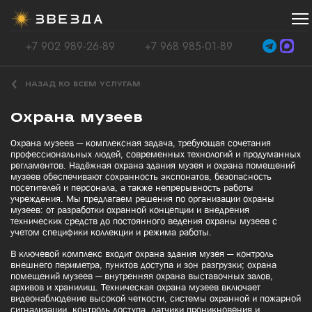
+7 902 989-26-89
+7 968 985-01-89
НАЗАД КО ВСЕМ УСЛУГАМ
Охрана музеев
Охрана музеев — комплексная задача, требующая сочетания
профессиональных людей, современных технологий и продуманных
регламентов. Надёжная охрана здания музея и охрана помещений
музеев обеспечивают сохранность экспонатов, безопасность
посетителей и персонала, а также непрерывность работы
учреждения. Мы предлагаем решения по организации охраны
музеев: от разработки охранной концепции и внедрения
технических средств до постоянного ведения охраны музеев с
учетом специфики коллекции и режима работы.
В ключевой комплекс входит охрана здания музея — контроль
внешнего периметра, пунктов доступа и зон разгрузки; охрана
помещений музеев — внутренняя охрана выставочных залов,
архивов и хранилищ. Техническая охрана музеев включает
видеонаблюдение высокой четкости, системы охранной и пожарной
сигнализации, контроль доступа, датчики проникновения и