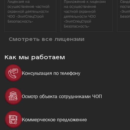
Лицензия на
Приложение к лицензии
Свиде
осуществление частной
на осуществление
поста
охранной деятельности
частной охранной
«Элит
ЧОО «ЭлитСпецСтрой
деятельности ЧОО
Безо
Безопасность»
«ЭлитСпецСтрой
Безопасность»
Смотреть все лицензии
Как мы работаем
Консультация по телефону
Осмотр объекта сотрудниками ЧОП
Коммерческое предложение