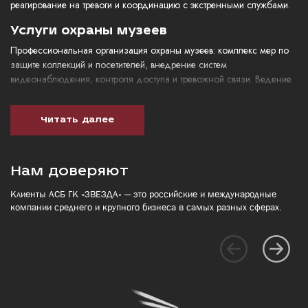
реагирование на тревоги и координацию с экстренными службами.
Услуги охраны музеев
Профессиональная организация охраны музеев: комплекс мер по
защите коллекций и посетителей, внедрение систем
видеонаблюдения, контроля доступа и тревожной связи. Ведение
охраны музеев включает подготовку регламентов, обучение
персонала и круглосуточный мониторинг экспозиций.
Читать далее
Цена охраны музеев
Цена охраны музеев формируется индивидуально и зависит от
Нам доверяют
ряда факторов: площадь и архитектурные особенности, ценность
коллекции, поток посетителей, режим работы, требуемый уровень
Клиенты АСБ ГК «ЗВЕЗДА» — это российские и международные
технической охраны музеев, количество постов и смен,
компании среднего и крупного бизнеса в самых разных сферах.
необходимость ночного дежурства и мобильных групп, а также
степень взаимодействия с правоохранительными органами.
Стоимость включает первичный аудит риска и разработку проекта,
монтаж и интеграцию оборудования, обучение персонала и
ежемесячное ведение охраны музеев по выбранной схеме.
Свяжитесь с нашей службой — мы поможем подобрать