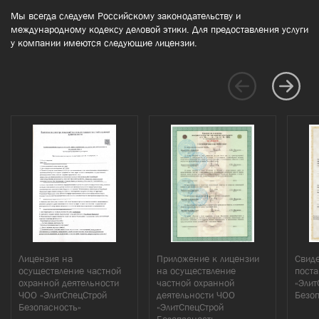
Мы всегда следуем Российскому законодательству и
международному кодексу деловой этики. Для предоставления услуги
у компании имеются следующие лицензии.
Лицензия на
Приложение к лицензии
Свиде
осуществление частной
на осуществление
поста
охранной деятельности
частной охранной
«Элит
ЧОО «ЭлитСпецСтрой
деятельности ЧОО
Безо
Безопасность»
«ЭлитСпецСтрой