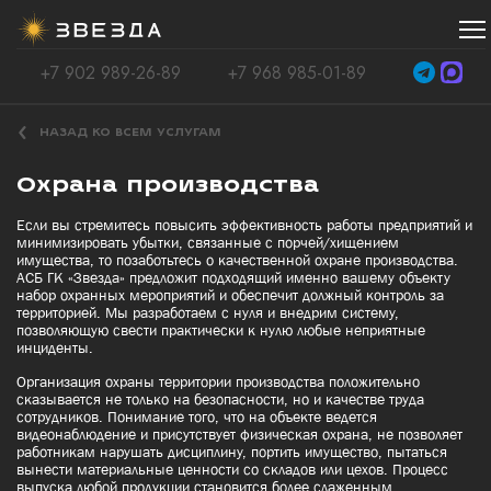
+7 902 989-26-89
+7 968 985-01-89
НАЗАД КО ВСЕМ УСЛУГАМ
Охрана производства
Если вы стремитесь повысить эффективность работы предприятий и
минимизировать убытки, связанные с порчей/хищением
имущества, то позаботьтесь о качественной охране производства.
АСБ ГК «Звезда» предложит подходящий именно вашему объекту
набор охранных мероприятий и обеспечит должный контроль за
территорией. Мы разработаем с нуля и внедрим систему,
позволяющую свести практически к нулю любые неприятные
инциденты.
Организация охраны территории производства положительно
сказывается не только на безопасности, но и качестве труда
сотрудников. Понимание того, что на объекте ведется
видеонаблюдение и присутствует физическая охрана, не позволяет
работникам нарушать дисциплину, портить имущество, пытаться
вынести материальные ценности со складов или цехов. Процесс
выпуска любой продукции становится более слаженным,