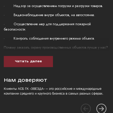
· Надзор за осуществлением погрузки и разгрузки товаров.
· Видеонаблюдение внутри объектов, на автостоянке.
· Осуществление мер для поддержания пожарной
безопасности.
· Контроль соблюдения внутреннего режима объекта.
Почему заказать охрану производственных объектов лучше у нас?
Если вы ищете ЧОПы, оказывающее качественные услуги по охране
любых, в том числе, опасных производственных объектов, то
Читать далее
обращайтесь в АСБ ГК «Звезда». Вы получите:
· Высокое качество выполнения работ в соответствии с
имеющимися лицензиями.
Нам доверяют
· Услуги опытных охранников, имеющих необходимые
Клиенты АСБ ГК «ЗВЕЗДА» — это российские и международные
квалификации.
компании среднего и крупного бизнеса в самых разных сферах.
· Новейшие технологии для оптимизации охранных процессов.
· Возможность выбора персонала под конкретные задачи.