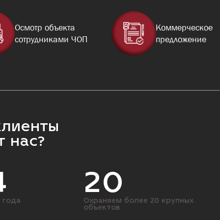
Осмотр объекта
Коммерческое
сотрудниками ЧОП
предложение
клиенты
 нас?
4
20
 года
Охраняем более 20 крупных
объектов