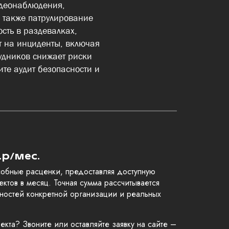
идеонаблюдения,
 также патрулирование
сть в раздевалках,
т на инциденты, включая
удников снижает риски
те аудит безопасности и
.р/мес.
обные расценки, предоставляя доступную
ектов в месяц. Точная сумма рассчитывается
ностей конкретной организации и реальных
кта? Звоните или оставляйте заявку на сайте –