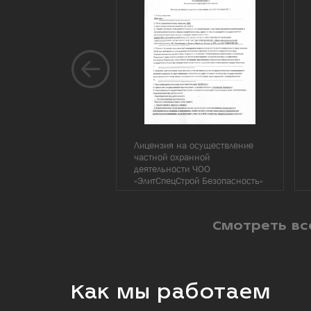
Лицензия на осуществление
частной охранной
деятельности ЧОО
«ЭлитСпецСтрой Безопасность»
Смотреть вс
Как мы работаем