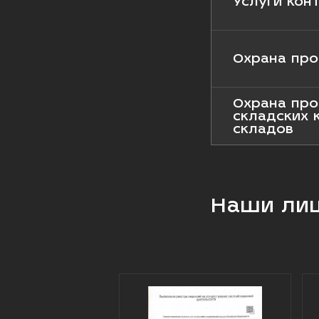
Услуги кон
Охрана про
Охрана про
складских 
складов
Наши ли