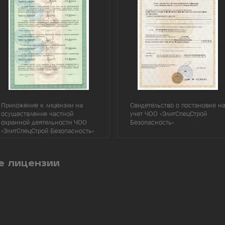
Приложение к лицензии на
Свидетельство о постановке н
осуществление частной
учет ЧОО «ЭлитСпецСтрой
охранной деятельности ЧОО
Безопасность»
«ЭлитСпецСтрой Безопасность»
е лицензии