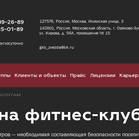
89-26-89
127576, Россия, Москва, Илимская улица, 3
142601, Россия, Московская область, г. Орехово-Зу
85-01-89
ул. Кирова, д. 56А, помещение № 15
руглосуточно
gkb_zvezda@bk.ru
уппы
Клиенты и объекты
Прайс
Лицензии
Карьер
 УСЛУГАМ
на фитнес-клу
тров — необходимая составляющая безопасности посетит