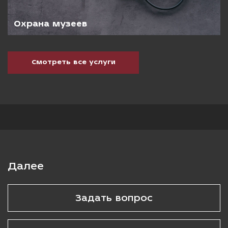
сколько стоит личная охрана в его случае. Мы рассчитаем вам
стоимость личной охраны в сутки и на длительный срок.
Охрана музеев
Компании, предоставляющие услуги личной охраны в Москве,
должны быть лицензированы и иметь хорошую репутацию. Важно
выбирать профессиональные организации с опытом работы в
данной сфере, которые могут обеспечить надежную и эффективную
Смотреть все услуги
защиту. Частные охранники должны обладать соответствующей
подготовкой, быть дисциплинированными и готовыми реагировать
на любые угрозы или ситуации.
Далее
Задать вопрос