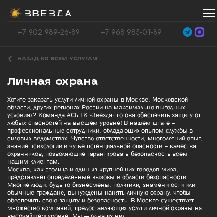
+7 902 989-26-89
+7 968 985-01-89
НАЗАД КО ВСЕМ УСЛУГАМ
Личная охрана
Хотите заказать услуги личной охраны в Москве, Московской
области, других регионах России на максимально выгодных
условиях? Команда АСБ ГК «Звезда» готова обеспечить защиту от
любых опасностей на высшем уровне! В нашем штате –
профессиональные сотрудники, обладающих опытом службы в
силовых ведомствах. Чувство ответственности, многолетний опыт,
знание психологии и чутье потенциальной опасности – качества
охранников, позволяющие гарантировать безопасность всем
нашим клиентам.
Москва, как столица и один из крупнейших городов мира,
представляет определенные вызовы в области безопасности.
Многие люди, будь то бизнесмены, политики, знаменитости или
обычные граждане, вынуждены нанять личную охрану, чтобы
обеспечить свою защиту и безопасность. В Москве существует
множество компаний, предоставляющих услуги личной охраны на
высочайшем уровне. Мы — одна из них.