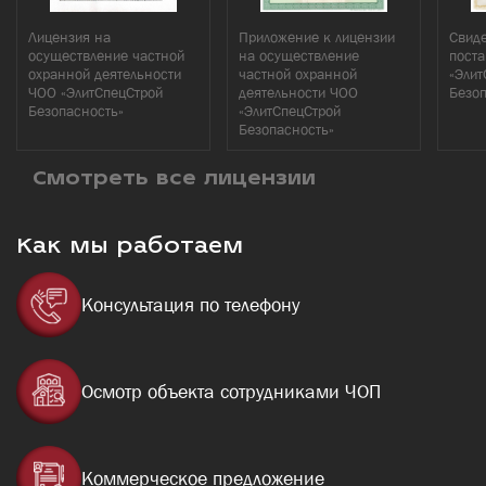
Лицензия на
Приложение к лицензии
Свиде
осуществление частной
на осуществление
поста
охранной деятельности
частной охранной
«Элит
ЧОО «ЭлитСпецСтрой
деятельности ЧОО
Безо
Безопасность»
«ЭлитСпецСтрой
Безопасность»
Смотреть все лицензии
Как мы работаем
Консультация по телефону
Осмотр объекта сотрудниками ЧОП
Коммерческое предложение