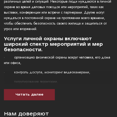
различных целей и ситуаций. Некоторые люди нуждаются в личной
охране во время деловых поездок или мероприятий, таких как
выставки, конференции или встречи с партнерами. Другие могут
нуждаться в постоянной охране на протяжении всего времени,
чтобы обеспечить безопасность своего жилища и защититься от
угроз или вторжений.
Услуги личной охраны включают
широкий спектр мероприятий и мер
безопасности.
· организацию физической охраны вокруг человека, его дома
или офиса,
· контроль доступа, мониторинг видеокамерами,
· патрулирование территории,
· сопровождение во время перемещений и многое другое.
Читать далее
Охранники, работающие в компаниях по личной охране, обладают
высокой профессиональной подготовкой, опытом работы в
сложных ситуациях и знанием местных условий и правил
Нам доверяют
безопасности.