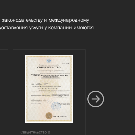
 законодательству и международному
доставления услуги у компании имеются
а
Свидетельство о
Лицензия на осуще