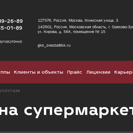
89-26-89
127576, Россия, Москва, Илимская улица, 3
142601, Россия, Московская область, г. Орехово-Зу
85-01-89
ул. Кирова, д. 56А, помещение № 15
руглосуточно
gkb_zvezda@bk.ru
уппы
Клиенты и объекты
Прайс
Лицензии
Карьер
 УСЛУГАМ
на супермарке