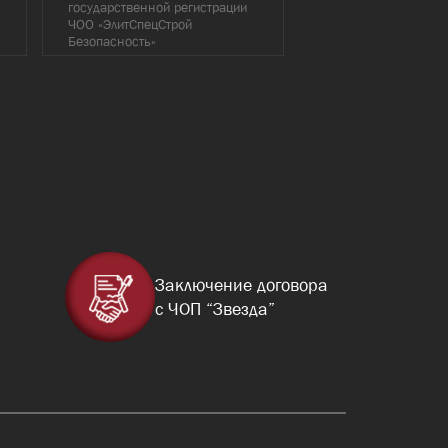
государственной регистрации
частной охранной
ЧОО «ЭлитСпецСтрой
деятельности ЧОП 
Безопасность»
Заключение договора
с ЧОП “Звезда”