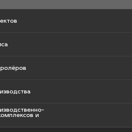
ектов
иса
тролёров
изводства
изводственно-
комплексов и