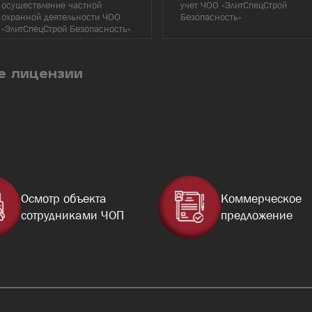
осуществление частной
учет ЧОО «ЭлитСпецСтрой
охранной деятельности ЧОО
Безопасность»
«ЭлитСпецСтрой Безопасность»
е лицензии
Осмотр объекта
Коммерческое
сотрудниками ЧОП
предложение