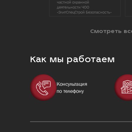
частной охранной
деятельности ЧОО
«ЭлитСпецСтрой Безопасность»
Смотреть вс
Как мы работаем
Консультация
по телефону